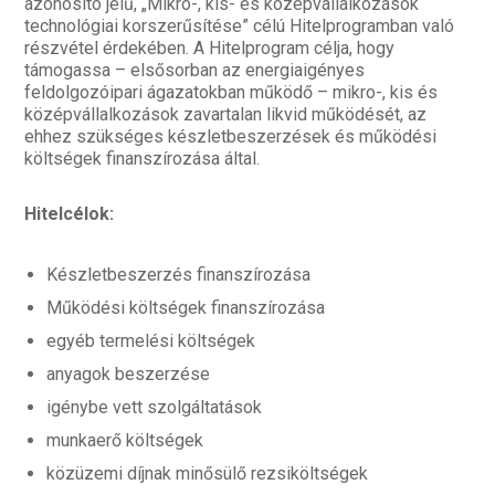
azonosító jelű, „Mikro-, kis- és középvállalkozások
technológiai korszerűsítése” célú Hitelprogramban való
részvétel érdekében. A Hitelprogram célja, hogy
támogassa – elsősorban az energiaigényes
feldolgozóipari ágazatokban működő – mikro-, kis és
középvállalkozások zavartalan likvid működését, az
ehhez szükséges készletbeszerzések és működési
költségek finanszírozása által.
Hitelcélok:
Készletbeszerzés finanszírozása
Működési költségek finanszírozása
egyéb termelési költségek
anyagok beszerzése
igénybe vett szolgáltatások
munkaerő költségek
közüzemi díjnak minősülő rezsiköltségek