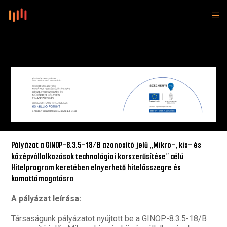
Pályázat a GINOP-8.3.5-18/B azonosító jelű
„Mikro-, kis- és
középvállalkozások technológiai korszerűsítése” célú
Hitelprogram
keretében elnyerhető hitelösszegre és
kamattámogatásra
A pályázat leírása:
Társaságunk pályázatot nyújtott be a GINOP-8.3.5-18/B